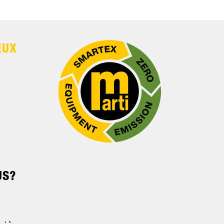
EUX
US?