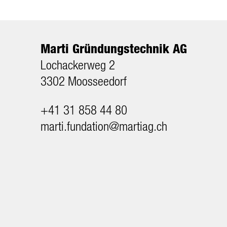
Marti Gründungstechnik AG
Lochackerweg 2
3302 Moosseedorf
+41 31 858 44 80
m
rt
f
nd
t
n
m
rt
g
ch